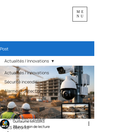
ME
NU
Post
Actualités / Innovations
Actualités / Innovations
Sécurité incendie
Alarme et détection intrusion
Contrôle d'accès
Vidéosurveillance
Sécurité électronique
Guillaume MASSIAS
28 avr.
6 min de lecture
SES Sécurité