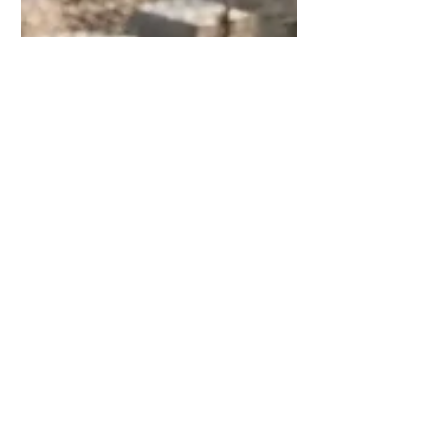
il y a 3 jours
6 min de lecture
Surveillance chantier par
caméras temporaires
La surveillance de chantier par caméras
temporaires aide à détecter les intrusions,
superviser les accès et protéger les
équipements exposés sur site.