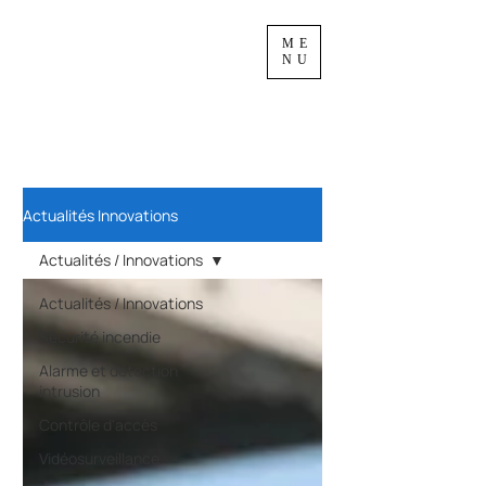
ME
NU
Actualités Innovations
Actualités / Innovations
Actualités / Innovations
Sécurité incendie
Alarme et détection
intrusion
Contrôle d'accès
Vidéosurveillance