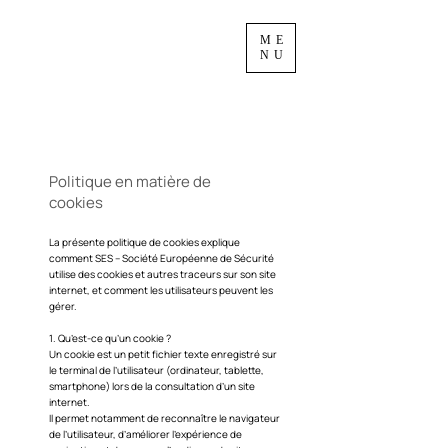
ME
NU
Politique en matière de
cookies
La présente politique de cookies explique
comment SES – Société Européenne de Sécurité
utilise des cookies et autres traceurs sur son site
internet, et comment les utilisateurs peuvent les
gérer.
1. Qu’est-ce qu’un cookie ?
Un cookie est un petit fichier texte enregistré sur
le terminal de l’utilisateur (ordinateur, tablette,
smartphone) lors de la consultation d’un site
internet.
Il permet notamment de reconnaître le navigateur
de l’utilisateur, d’améliorer l’expérience de