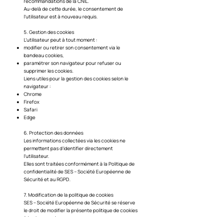
recommandations de la CNIL.
Au-delà de cette durée, le consentement de
l’utilisateur est à nouveau requis.
5. Gestion des cookies
L’utilisateur peut à tout moment :
modifier ou retirer son consentement via le
bandeau cookies,
paramétrer son navigateur pour refuser ou
supprimer les cookies.
Liens utiles pour la gestion des cookies selon le
navigateur :
Chrome
Firefox
Safari
Edge
6. Protection des données
Les informations collectées via les cookies ne
permettent pas d’identifier directement
l’utilisateur.
Elles sont traitées conformément à la Politique de
confidentialité de SES – Société Européenne de
Sécurité et au RGPD.
7. Modification de la politique de cookies
SES – Société Européenne de Sécurité se réserve
le droit de modifier la présente politique de cookies