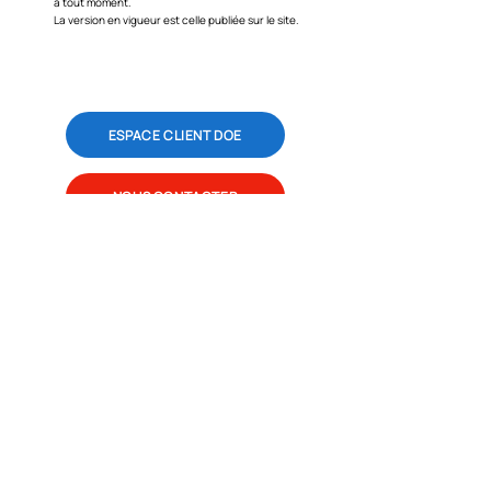
à tout moment.
La version en vigueur est celle publiée sur le site.
ESPACE CLIENT DOE
NOUS CONTACTER
SES-SÉCURITÉ
Le Sens de la Sécurité
3 avenue Pierre et Marie Curie
59260 Lezennes - Lille Métropole
secretariat@ses-securite.fr