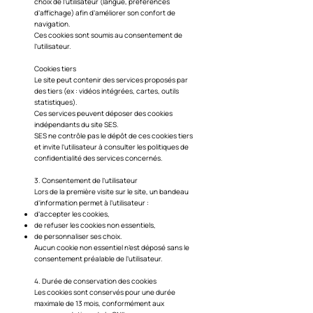
choix de l’utilisateur (langue, préférences
d’affichage) afin d’améliorer son confort de
navigation.
Ces cookies sont soumis au consentement de
l’utilisateur.
Cookies tiers
Le site peut contenir des services proposés par
des tiers (ex : vidéos intégrées, cartes, outils
statistiques).
Ces services peuvent déposer des cookies
indépendants du site SES.
SES ne contrôle pas le dépôt de ces cookies tiers
et invite l’utilisateur à consulter les politiques de
confidentialité des services concernés.
3. Consentement de l’utilisateur
Lors de la première visite sur le site, un bandeau
d’information permet à l’utilisateur :
d’accepter les cookies,
de refuser les cookies non essentiels,
de personnaliser ses choix.
Aucun cookie non essentiel n’est déposé sans le
consentement préalable de l’utilisateur.
4. Durée de conservation des cookies
Les cookies sont conservés pour une durée
maximale de 13 mois, conformément aux