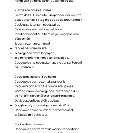
navigation et de mesurer l’audience du site.
2. Types de cookies utilisés
Le site de SES – Société Européenne de Sécurité
peut utiliser les catégories de cookies suivantes :
Cookies strictement nécessaires
Ces cookies sont indispensables au
fonctionnement du site et ne peuvent pas être
désactivés.
Ils permettent notamment :
l’accès sécurisé au site,
la navigation entre les pages,
le bon fonctionnement des formulaires.
Ces cookies ne nécessitent pas le consentement
de l’utilisateur.
Cookies de mesure d’audience
Ces cookies permettent d’analyser la
fréquentation et l’utilisation du site (pages
visitées, durée de navigation, provenance du
trafic) afin d’en améliorer les performances.
Outils susceptibles d’être utilisés :
Google Analytics (ou équivalent via Wix)
Ces cookies sont soumis au consentement
préalable de l’utilisateur.
Cookies fonctionnels
Ces cookies permettent de mémoriser certains