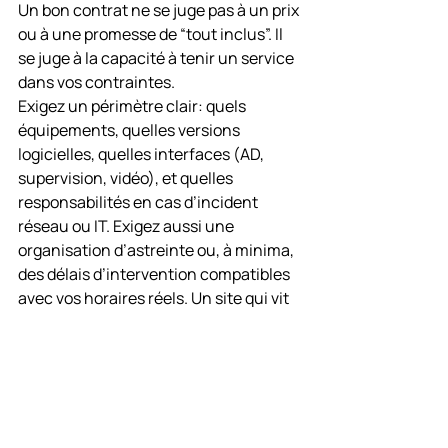
Un bon contrat ne se juge pas à un prix 
ou à une promesse de “tout inclus”. Il 
se juge à la capacité à tenir un service 
dans vos contraintes.
Exigez un périmètre clair: quels 
équipements, quelles versions 
logicielles, quelles interfaces (AD, 
supervision, vidéo), et quelles 
responsabilités en cas d’incident 
réseau ou IT. Exigez aussi une 
organisation d’astreinte ou, à minima, 
des délais d’intervention compatibles 
avec vos horaires réels. Un site qui vit 
la nuit ne peut pas dépendre d’une 
logique uniquement “heures ouvrées”.
Acceptez que tout ne soit pas 
instantané. Certaines pannes 
demandent des pièces, des validations 
IT, ou des créneaux d’intervention 