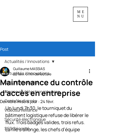
ME
NU
Post
Actualités / Innovations
Guillaume MASSIAS
Actualités / Innovations
22 févr.
6 min de lecture
Maintenance du contrôle
Sécurité incendie
d’accès en entreprise
Alarme et détection intrusion
Contrôle d'accès
Dernière mise à jour :
24 févr.
Un lundi 7h30, le tourniquet du 
Vidéosurveillance
bâtiment logistique refuse de libérer le 
Sécurité électronique
flux. Trois badges valides, trois refus. 
SES Sécurité
La file s’allonge, les chefs d’équipe 