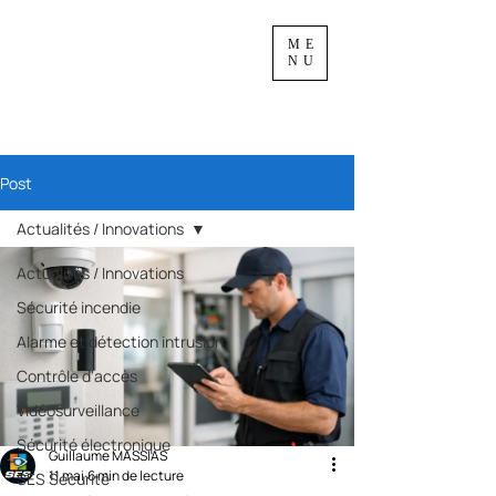
ME
NU
Post
Actualités / Innovations
Actualités / Innovations
Sécurité incendie
Alarme et détection intrusion
Contrôle d'accès
Vidéosurveillance
Sécurité électronique
Guillaume MASSIAS
11 mai
6 min de lecture
SES Sécurité