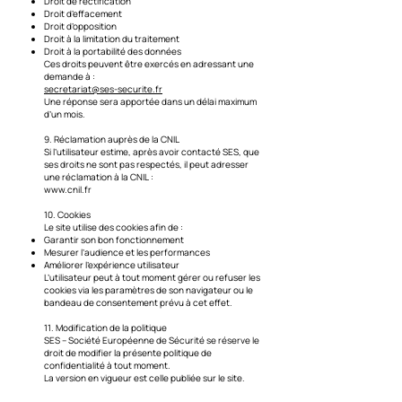
Droit de rectification
Droit d’effacement
Droit d’opposition
Droit à la limitation du traitement
Droit à la portabilité des données
Ces droits peuvent être exercés en adressant une
demande à :
secretariat@ses-securite.fr
Une réponse sera apportée dans un délai maximum
d’un mois.
9. Réclamation auprès de la CNIL
Si l’utilisateur estime, après avoir contacté SES, que
ses droits ne sont pas respectés, il peut adresser
une réclamation à la CNIL :
www.cnil.fr
10. Cookies
Le site utilise des cookies afin de :
Garantir son bon fonctionnement
Mesurer l’audience et les performances
Améliorer l’expérience utilisateur
L’utilisateur peut à tout moment gérer ou refuser les
cookies via les paramètres de son navigateur ou le
bandeau de consentement prévu à cet effet.
11. Modification de la politique
SES – Société Européenne de Sécurité se réserve le
droit de modifier la présente politique de
confidentialité à tout moment.
La version en vigueur est celle publiée sur le site.