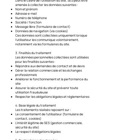
Dans le cadre de l’utilisation du site, SES peut être
amenée à collecter les données suivantes :
Nom et prénom
Adresse e-mail
Numéro de téléphone
Société / fonction
Message libre (formulaire de contact)
Données de navigation (via cookies)
Ces données sont collectées uniquement lorsque
l’utilisateur les communique volontairement,
notamment via les formulaires du site.
3. Finalités du traitement
Les données personnelles collectées sont utilisées
pour les finalités suivantes :
Répondre aux demandes de contact et de devis
Gérer la relation commerciale et les échanges
professionnels
Améliorer le fonctionnement et la performance du
site
Assurer la sécurité du site et prévenir toute
utilisation frauduleuse
Respecter les obligations légales et réglementaires
4. Base légale du traitement
Les traitements réalisés reposent sur :
Le consentement de l’utilisateur (formulaire de
contact, cookies)
L’intérêt légitime de SES (gestion commerciale,
sécurité du site)
Le respect d’obligations légales