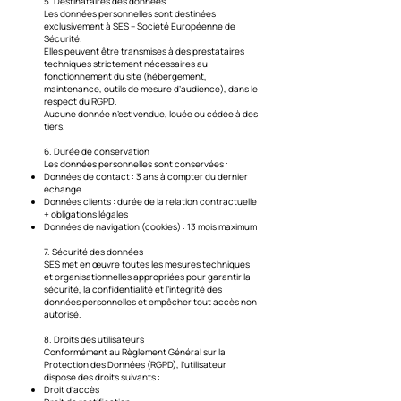
5. Destinataires des données
Les données personnelles sont destinées
exclusivement à SES – Société Européenne de
Sécurité.
Elles peuvent être transmises à des prestataires
techniques strictement nécessaires au
fonctionnement du site (hébergement,
maintenance, outils de mesure d’audience), dans le
respect du RGPD.
Aucune donnée n’est vendue, louée ou cédée à des
tiers.
6. Durée de conservation
Les données personnelles sont conservées :
Données de contact : 3 ans à compter du dernier
échange
Données clients : durée de la relation contractuelle
+ obligations légales
Données de navigation (cookies) : 13 mois maximum
7. Sécurité des données
SES met en œuvre toutes les mesures techniques
et organisationnelles appropriées pour garantir la
sécurité, la confidentialité et l’intégrité des
données personnelles et empêcher tout accès non
autorisé.
8. Droits des utilisateurs
Conformément au Règlement Général sur la
Protection des Données (RGPD), l’utilisateur
dispose des droits suivants :
Droit d’accès