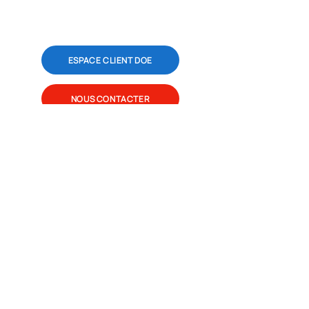
ESPACE CLIENT DOE
NOUS CONTACTER
SES-SÉCURITÉ
Le Sens de la Sécurité
3 avenue Pierre et Marie Curie
59260 Lezennes - Lille Métropole
secretariat@ses-securite.fr
Tél. 03 20 85 88 14