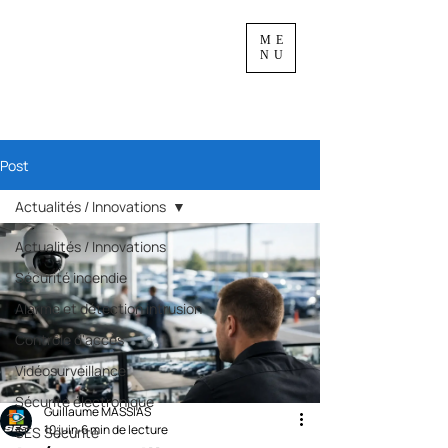
ME
NU
Post
Actualités / Innovations
Actualités / Innovations
Sécurité incendie
Alarme et détection intrusion
Contrôle d'accès
Vidéosurveillance
Sécurité électronique
Guillaume MASSIAS
10 juin
6 min de lecture
SES Sécurité