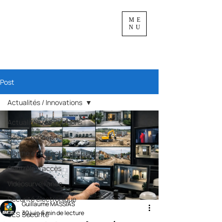
ME
NU
Post
Actualités / Innovations
Actualités / Innovations
Sécurité incendie
Alarme et détection intrusion
Contrôle d'accès
Vidéosurveillance
Sécurité électronique
Guillaume MASSIAS
30 juin
6 min de lecture
SES Sécurité