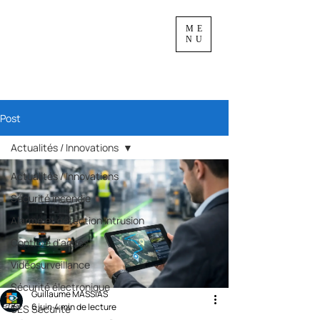
ME
NU
Post
Actualités / Innovations
Actualités / Innovations
Sécurité incendie
Alarme et détection intrusion
Contrôle d'accès
Vidéosurveillance
Sécurité électronique
Guillaume MASSIAS
6 juin
4 min de lecture
SES Sécurité