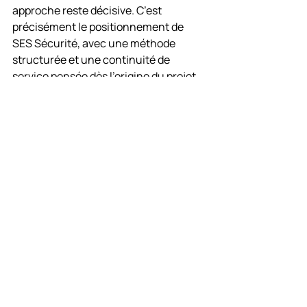
approche reste décisive. C’est 
précisément le positionnement de 
SES Sécurité, avec une méthode 
structurée et une continuité de 
service pensée dès l’origine du projet.
Faut-il centraliser 
totalement la gestion à 
distance ?
Pas toujours. La centralisation 
complète apporte de la cohérence, 
mais elle peut aussi rallonger 
certaines décisions si tout remonte à 
une même cellule. À l’inverse, une 
gestion trop locale améliore la 
réactivité mais crée des écarts de 
pratiques.