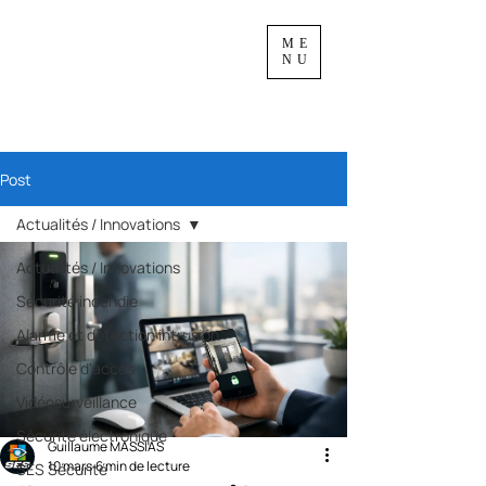
ME
NU
Post
Actualités / Innovations
Actualités / Innovations
Sécurité incendie
Alarme et détection intrusion
Contrôle d'accès
Vidéosurveillance
Sécurité électronique
Guillaume MASSIAS
10 mars
6 min de lecture
SES Sécurité