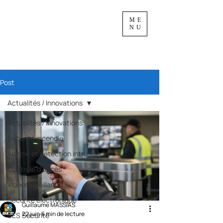
ME
NU
Post
Actualités / Innovations
Actualités / Innovations
Sécurité incendie
Alarme et détection intrusion
Contrôle d'accès
Vidéosurveillance
Sécurité électronique
Guillaume MASSIAS
22 juin
6 min de lecture
SES Sécurité