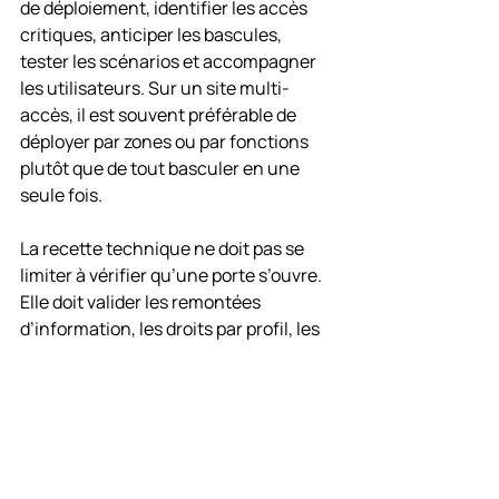
de déploiement, identifier les accès 
critiques, anticiper les bascules, 
tester les scénarios et accompagner 
les utilisateurs. Sur un site multi-
accès, il est souvent préférable de 
déployer par zones ou par fonctions 
plutôt que de tout basculer en une 
seule fois.
La recette technique ne doit pas se 
limiter à vérifier qu’une porte s’ouvre. 
Elle doit valider les remontées 
d’information, les droits par profil, les 
horaires, les défauts, les commandes 
à distance, les interactions avec les 
autres systèmes et les procédures de 
secours. C’est ce niveau d’exigence 
qui sécurise l’exploitation dès le 
premier jour.