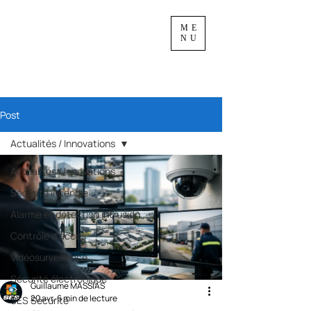
ME
NU
Post
Actualités / Innovations
Actualités / Innovations
Sécurité incendie
Alarme et détection intrusion
Contrôle d'accès
Vidéosurveillance
Sécurité électronique
Guillaume MASSIAS
20 avr.
6 min de lecture
SES Sécurité