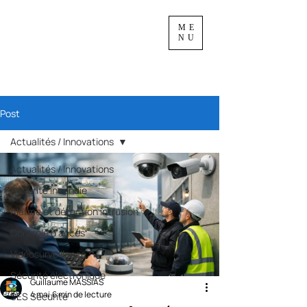
ME
NU
Post
Actualités / Innovations
Actualités / Innovations
Sécurité incendie
Alarme et détection intrusion
Contrôle d'accès
Vidéosurveillance
Sécurité électronique
Guillaume MASSIAS
4 mai
6 min de lecture
SES Sécurité