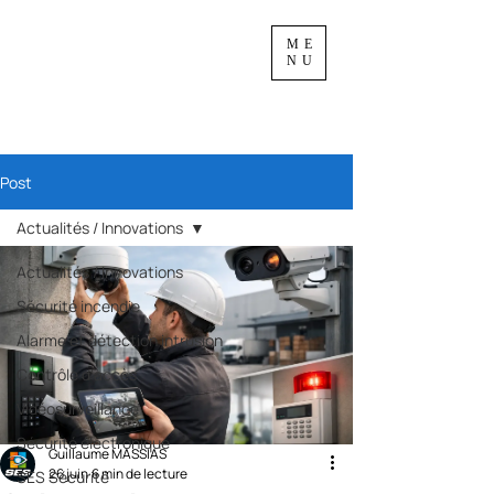
ME
NU
Post
Actualités / Innovations
Actualités / Innovations
Sécurité incendie
Alarme et détection intrusion
Contrôle d'accès
Vidéosurveillance
Sécurité électronique
Guillaume MASSIAS
26 juin
6 min de lecture
SES Sécurité