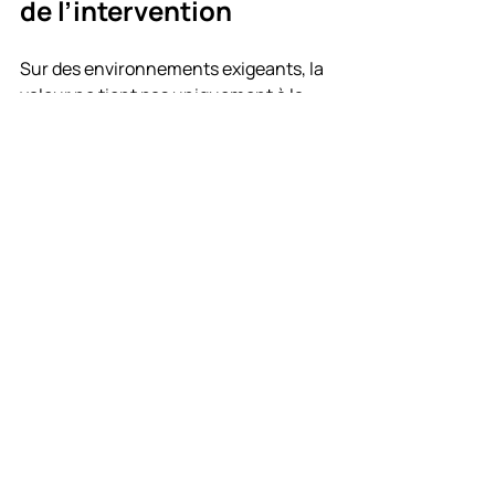
de l’intervention
Sur des environnements exigeants, la 
valeur ne tient pas uniquement à la 
capacité d’intervenir. Elle tient à la 
capacité d’analyser, de prioriser et de 
recommander juste. Un partenaire de 
maintenance doit être capable de 
relier un défaut technique à son 
impact opérationnel, de proposer un 
plan d’action réaliste et de faire 
évoluer l’installation sans remettre en 
cause son exploitation courante.
Cette approche suppose une 
connaissance fine des systèmes, mais 
aussi du site, de ses contraintes 
d’accès, de ses horaires, de ses 
procédures internes et de ses 