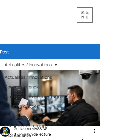
ME
NU
Post
Actualités / Innovations
Actualités / Innovations
Sécurité incendie
Alarme et détection intrusion
Contrôle d'accès
Vidéosurveillance
Sécurité électronique
Guillaume MASSIAS
8 juin
6 min de lecture
SES Sécurité