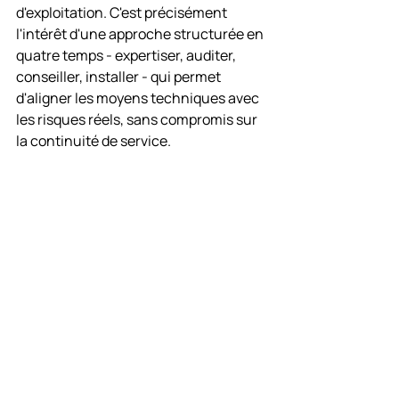
d'exploitation. C'est précisément 
l'intérêt d'une approche structurée en 
quatre temps - expertiser, auditer, 
conseiller, installer - qui permet 
d'aligner les moyens techniques avec 
les risques réels, sans compromis sur 
la continuité de service.
Les erreurs les plus 
fréquentes
La première erreur consiste à 
raisonner produit avant de raisonner 
usage. Installer un lecteur 
supplémentaire ne corrige pas une 
mauvaise segmentation des zones. La 
deuxième est de négliger les accès 
temporaires, alors qu'ils représentent 