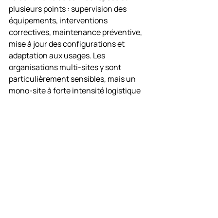
plusieurs points : supervision des 
équipements, interventions 
correctives, maintenance préventive, 
mise à jour des configurations et 
adaptation aux usages. Les 
organisations multi-sites y sont 
particulièrement sensibles, mais un 
mono-site à forte intensité logistique 
a les mêmes enjeux dès lors que 
l’activité ne peut pas s’arrêter.
Faut-il ajouter 
télésurveillance et 
intervention humaine ?
Tout dépend du niveau d’exposition du 
site, de ses plages d’inoccupation et 
du temps de réaction attendu. Sur 