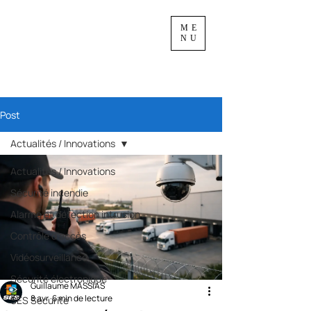
ME
NU
Post
Actualités / Innovations
Actualités / Innovations
Sécurité incendie
Alarme et détection intrusion
Contrôle d'accès
Vidéosurveillance
Sécurité électronique
Guillaume MASSIAS
8 avr.
6 min de lecture
SES Sécurité