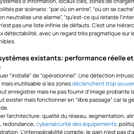
ystèmes d’information, locaux clés, zones de chargem
abilités par scénario: “par où on entre”, “où on se cach
n neutralise une alarme”, “qu’est-ce qui retarde l’inte
n’est pas une liste infinie de défauts. C’est une hiérarc
 x détectabilité, avec un regard très pragmatique sur 
nibles.
systèmes existants: performance réelle et
é
guer “installé” de “opérationnel”. Une détection intrusi
mais inutilisable si les zones 
déclenchent trop souve
ut enregistrer mais ne pas fournir d’image probante la
t exister mais fonctionner en “libre passage” car la g
rde.
uger l’architecture: qualité du réseau, segmentation, al
, redondance, 
cybersécurité des équipements
, polit
stration. L’interopérabilité compte: le gain n’est pas d’av