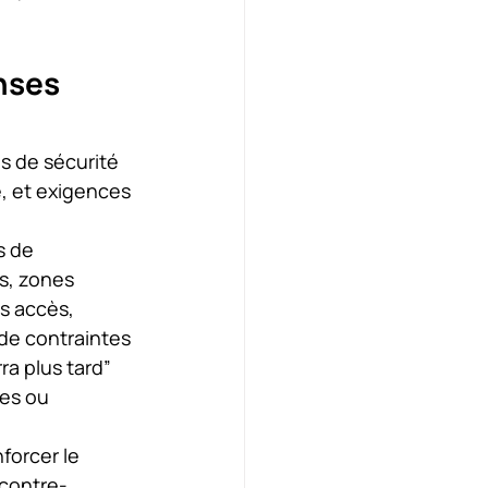
nses 
s de sécurité 
, et exigences 
s de 
s, zones 
s accès, 
 de contraintes 
ra plus tard” 
es ou 
forcer le 
 contre-