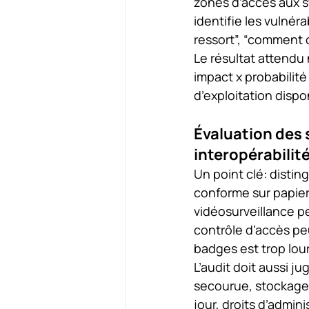
zones d’accès aux s
identifie les vulnér
ressort”, “comment o
Le résultat attendu 
impact x probabilité
d’exploitation dispo
Évaluation des 
interopérabilit
Un point clé: distin
conforme sur papier 
vidéosurveillance pe
contrôle d’accès peu
badges est trop lou
L’audit doit aussi j
secourue, stockage
jour, droits d’admini