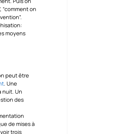
ent. Puis on 
e”, “comment on 
rvention”.
hisation: 
les moyens 
 
on peut être 
nt
. Une 
 nuit. Un 
estion des 
imentation 
ique de mises à 
oir trois 