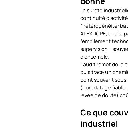
donne
La sûreté industriel
continuité d’activité
l’hétérogénéité: bâ
ATEX, ICPE, quais, p
l’empilement technol
supervision - souve
d’ensemble.
L’audit remet de la 
puis trace un chemin 
point souvent sous-
(horodatage fiable,
levée de doute) coû
Ce que couvr
industriel