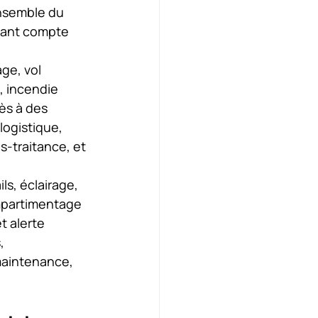
’ensemble du 
enant compte 
ge, vol 
, incendie 
ès à des 
ogistique, 
s-traitance, et 
s, éclairage, 
mpartimentage 
t alerte 
, 
 maintenance, 