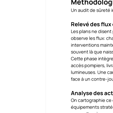
Méthodologie
Un audit de sûreté i
Relevé des flux
Les plans ne disent 
observe les flux: c
interventions maint
souvent là que nais
Cette phase intègre 
accès pompiers, liv
lumineuses. Une camé
face à un contre-jo
Analyse des acti
On cartographie ce q
équipements straté