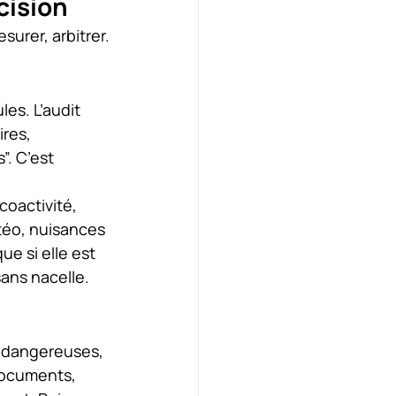
cision
surer, arbitrer.
es. L’audit 
res, 
. C’est 
coactivité, 
téo, nuisances 
e si elle est 
ans nacelle.
s dangereuses, 
ocuments, 