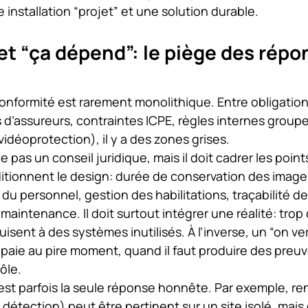
 installation “projet” et une solution durable.
t “ça dépend”: le piège des répo
 conformité est rarement monolithique. Entre obligation
 d’assureurs, contraintes ICPE, règles internes groupe
idéoprotection), il y a des zones grises.
 pas un conseil juridique, mais il doit cadrer les point
itionnent le design: durée de conservation des image
 du personnel, gestion des habilitations, traçabilité de
 maintenance. Il doit surtout intégrer une réalité: trop
sent à des systèmes inutilisés. À l’inverse, un “on ver
 paie au pire moment, quand il faut produire des preuv
ôle.
est parfois la seule réponse honnête. Par exemple, ren
 détection) peut être pertinent sur un site isolé, mais