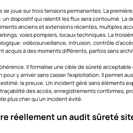
le se joue sur trois tensions permanentes. La première, 
: un dispositif qui ralentit les flux sera contourné. La 
timents anciens et extensions récentes, multiples acc
arkings, voies pompiers, locaux techniques. La troisièm
ogique: vidéosurveillance, intrusion, contrôle d’accès
nt acquis à des moments différents, parfois sans archi
cohérence. Il formalise une cible de sûreté acceptable
pour y arriver sans casser l’exploitation. Il permet auss
estimé: la preuve. Un incident géré sans éléments exp
 traçabilité des accès, enregistrements conformes, p
te plus cher qu’un incident évité.
e réellement un audit sûreté sit