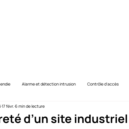
propos
Nos solutions
Actualités Innovations
Conta
cendie
Alarme et détection intrusion
Contrôle d'accès
S
17 févr.
6 min de lecture
curité
PPMS
Maintenance
eté d’un site industriel