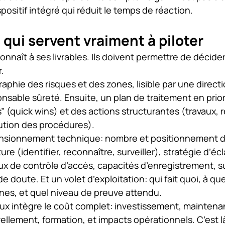
spositif intégré qui réduit le temps de réaction.
s qui servent vraiment à piloter
connaît à ses livrables. Ils doivent permettre de décide
r.
aphie des risques et des zones, lisible par une directi
sable sûreté. Ensuite, un plan de traitement en prior
 (quick wins) et des actions structurantes (travaux, r
lution des procédures).
mensionnement technique: nombre et positionnement d
re (identifier, reconnaître, surveiller), stratégie d’écl
ux de contrôle d’accès, capacités d’enregistrement, su
e doute. Et un volet d’exploitation: qui fait quoi, à que
nes, et quel niveau de preuve attendu.
eux intègre le coût complet: investissement, maintena
llement, formation, et impacts opérationnels. C’est là 