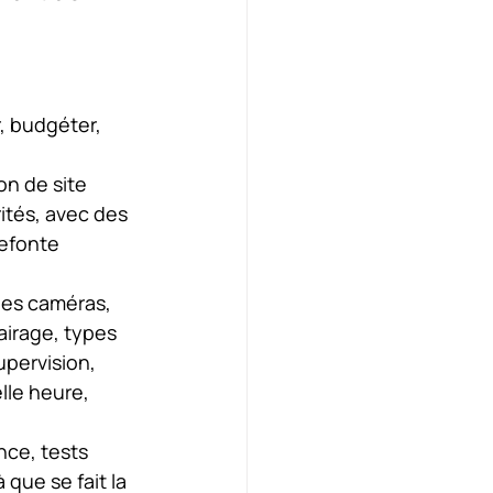
r, budgéter, 
on de site 
ités, avec des 
efonte 
es caméras, 
airage, types 
pervision, 
lle heure, 
nce, tests 
que se fait la 