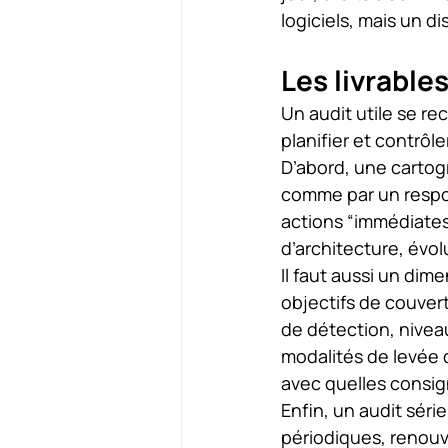
logiciels, mais un di
Les livrable
Un audit utile se re
planifier et contrôle
D’abord, une cartogr
comme par un respon
actions “immédiates”
d’architecture, évo
Il faut aussi un di
objectifs de couvertu
de détection, nivea
modalités de levée d
avec quelles consig
Enfin, un audit séri
périodiques, renouve