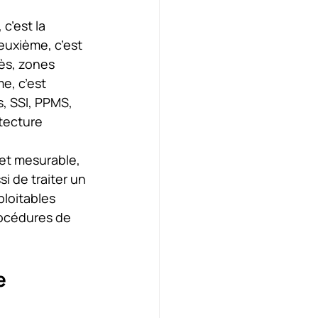
c’est la 
deuxième, c’est 
ès, zones 
e, c’est 
, SSI, PPMS, 
tecture 
 et mesurable, 
i de traiter un 
loitables 
rocédures de 
e 