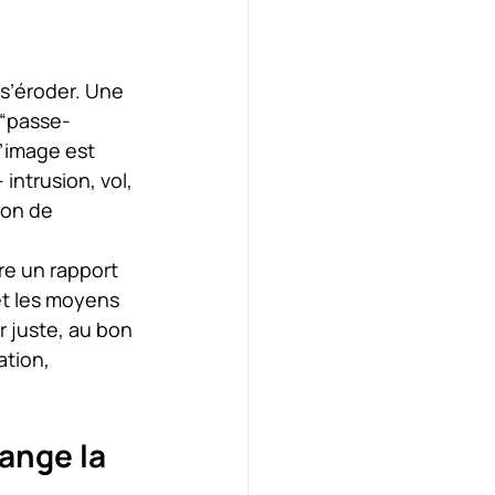
 s’éroder. Une 
 “passe-
’image est 
intrusion, vol, 
ion de 
re un rapport 
 et les moyens 
r juste, au bon 
tion, 
ange la 