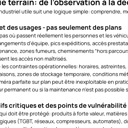
 terrain: de l’observation à la dé
ndustriel utile suit une logique simple: comprendre, me
 et des usages - pas seulement des plans
pas où passent réellement les personnes et les véhicul
hangements d’équipe, pics expéditions, accès prestatai
enance, zones fumeurs, cheminements “hors parcours”
sent les accès non maîtrisés.
les contraintes opérationnelles: horaires, astreintes, 
raisons, zones de stockage temporaire, conditions mé
ra parfaite sur plan peut être inexploitable en pratiqu
ur permanent ou si la maintenance n’est pas possible s
fs critiques et des points de vulnérabilité
ui doit être protégé: produits à forte valeur, matière
giques (TGBT, réseaux, compresseurs, automates), d