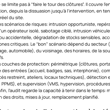
se limite pas à “faire le tour des clôtures”. Il couvre l
tion, depuis la dissuasion jusqu’à l’intervention, en t
éel du site.
 scénarios de risques: intrusion opportuniste, repéra
’un opérateur isolé, sabotage ciblé, intrusion véhicule
 ou accidentelle, dégradation de stocks sensibles, acc
nes critiques. Le “bon” scénario dépend du secteur (l
age, automobile), du voisinage, des horaires, de la sou
fs.
 couches de protection: périmétrique (clôtures, portail
e des entrées (accueil, badges, sas, interphonie), co
ès restreint, ateliers, locaux techniques), détection e
, PPMS), et supervision (VMS, hypervision, procédures
nfin, l’audit regarde la capacité à tenir dans le temps:
on des droits, mises à jour, remplacement planifié.